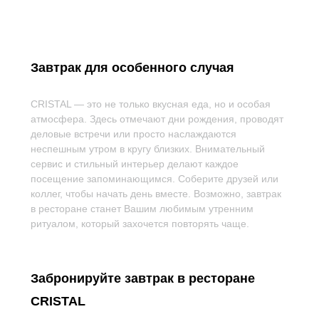
Завтрак для особенного случая
CRISTAL — это не только вкусная еда, но и особая
атмосфера. Здесь отмечают дни рождения, проводят
деловые встречи или просто наслаждаются
неспешным утром в кругу близких. Внимательный
сервис и стильный интерьер делают каждое
посещение запоминающимся. Соберите друзей или
коллег, чтобы начать день вместе. Возможно, завтрак
в ресторане станет Вашим любимым утренним
ритуалом, который захочется повторять чаще.
Забронируйте завтрак в ресторане
CRISTAL