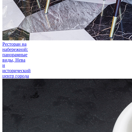
Ресторан на
набережной:
панорамные
виды, Нева
и
исторический
центр города