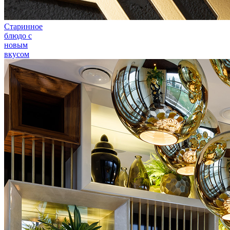
Старинное
блюдо с
новым
вкусом