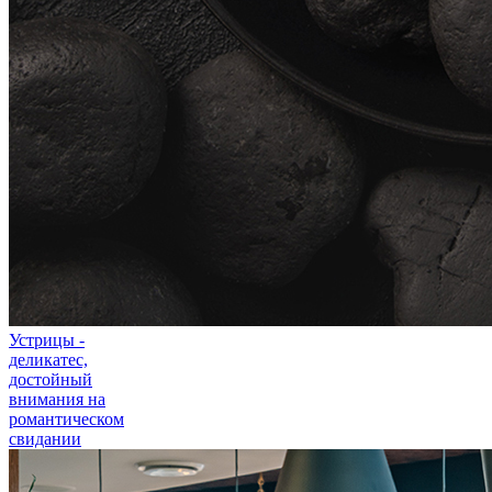
Устрицы -
деликатес,
достойный
внимания на
романтическом
свидании