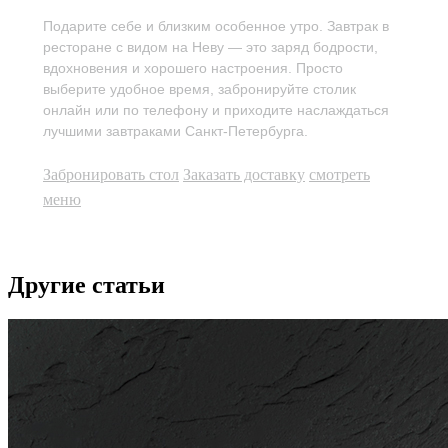
Подарите себе и близким особенное утро. Завтрак в
ресторане с видом на Неву — это заряд бодрости,
вдохновения и хорошего настроения. Просто
выберите удобное время, забронируйте столик
онлайн или по телефону и приходите наслаждаться
лучшими завтраками Санкт-Петербурга.
Забронировать стол
Заказать доставку
смотреть
меню
Другие статьи