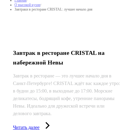
Главная
О высокой кухне
Завтраки в ресторане CRISTAL: лучшее начало дня
Завтрак в ресторане CRISTAL на
набережной Невы
Завтрак в ресторане — это лучшее начало дня в
Санкт-Петербурге! CRISTAL ждёт вас каждое утро:
в будни до 15:00, в выходные до 17:00. Морские
деликатесы, бодрящий кофе, утренние панорамы
Невы. Идеально для дружеской встречи или
делового завтрака.
Читать далее