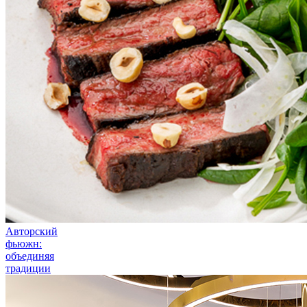
Авторский
фьюжн:
объединяя
традиции