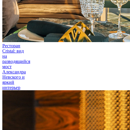
Ресторан
Cristal: вид
на
разводящийся
мост
Александра
Невского и
яркий
интерьер