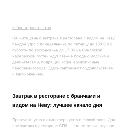
Забронировать стол
Начните день с завтрака в ресторане с видом на Неву.
Каждое утро с понедельника по пятницу до 15:00 и с
субботы по воскресенье до 17:00 на Синопской
набережной гостей ждут свежие блюда с морскими
деликатесами, бодрящий кофе и живописные
панорамы города. Здесь завтракают с удовольствием
и вдохновением.
Завтрак в ресторане с бранчами и
видом на Неву: лучшее начало дня
Проведите утро в атмосфере уюта и спокойствия. Для
нас завтрак в ресторане СПб — это не только вкусная