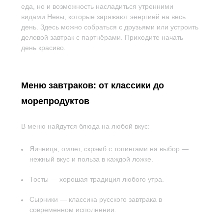
еда, но и возможность насладиться утренними
видами Невы, которые заряжают энергией на весь
день. Здесь можно собраться с друзьями или устроить
деловой завтрак с партнёрами. Приходите начать
день красиво.
Меню завтраков: от классики до
морепродуктов
В меню найдутся блюда на любой вкус:
Яичница, омлет, скрэмб с топингами на выбор —
нежный вкус и польза в каждой ложке.
Тосты — хорошая традиция любого утра.
Сырники — классика русского завтрака в
современном исполнении.